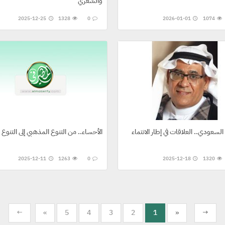
والشعري
2025-12-25
1328
0
2026-01-01
1074
لسعودي.. العلاقات في إطار الانتماء
الأحساء.. من التنوع المذهبي إلى التنوع ا
2025-12-11
1263
0
2025-12-18
1320
←
«
5
4
3
2
1
»
→