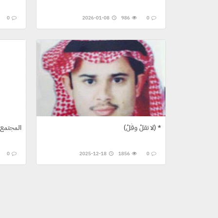
0
2026-01-08
986
0
(لا تقلْ وقُلْ) *
المجتمع ا
0
2025-12-18
1856
0