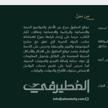
من نحنٌ
موقع المطيرفي يمزج بين الأخبار والمواضيع الدينية
 تستمد
والاجتماعية والرياضية والاجتماعية ومقالات لكبار
الكتاب، حرصا على إرضاء قراءها بتنوع اهتماماته
موافقة
بجانب المواد الخبرية التي تتفق مع مبادئ
 مناطق
الموضوعية والتنوير والوسطية ونحرص على اللحمة
الوطنية، يعتمد موقع المطيرفي على الابتكار والأشكال
الحديثة المعتمدة على التفاعل وتحويل المعلومات
بن أخيه
إلى مواد جذابة، إضافة الفيديو والصوتيات المميزة،
كما نحرص أيضا على تقديم خدمات التواصل
الاجتماعي بدعوات الأفراح والحوادث والوفيات.
التراث
info@almoterfy.com