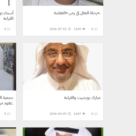
رحلة العقل في زمن «الغفصَة».
أسماء بو
القراءة
0
2026-07-15
1109
0
مبارك بوبشيت والقراءة
جمعية الب
عقود من التميز المؤسسي.
0
2026-04-09
1467
0