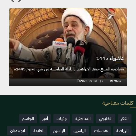
عاشوراء 1445
ابعة من المحرم ١٤٤٥ هـــ
محاضرة الشيخ جعفر الابراهيمي الليلة ال
2023-07-28
9657
كلمات مفتاحية
الفكر
الخليجي
المناطقية
وفيات
أمير
الجاسم
الرياضة
همسات
الياسين
الياسين
العلامة
ابو عدنان