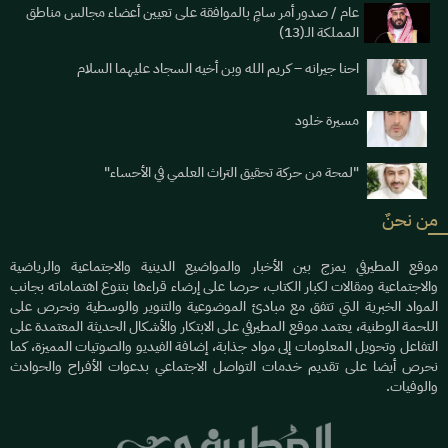
عام / صدور أمر سامٍ بالموافقة على تعيين أعضاء مجالس مناطق
المملكة الـ(13)
احنا جيرانه – كريم الله وبن أخيه السجاد عليهما السلام
مسيرة خلود
"لمحة من حركة تحقيق التراث العلمي في الأحساء"
من نحنٌ
موقع المطيرفي يمزج بين الأخبار والمواضيع الدينية والاجتماعية والرياضية
والاجتماعية ومقالات لكبار الكتاب، حرصا على إرضاء قراءها بتنوع اهتماماته بجانب
المواد الخبرية التي تتفق مع مبادئ الموضوعية والتنوير والوسطية ونحرص على
اللحمة الوطنية، يعتمد موقع المطيرفي على الابتكار والأشكال الحديثة المعتمدة على
التفاعل وتحويل المعلومات إلى مواد جذابة، إضافة الفيديو والصوتيات المميزة، كما
نحرص أيضا على تقديم خدمات التواصل الاجتماعي بدعوات الأفراح والحوادث
والوفيات.