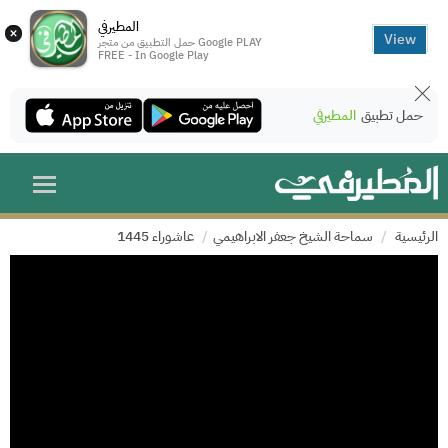
المطيرفي
×
View
حمل التطبيق من متجر Google PLAY
FREE - In Google Play
حمل تطبيق
المطيرفي
الرئيسية
سماحة الشيخ جعفر الابراهيمي
عاشوراء 1445