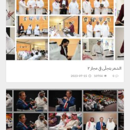
الشعر يتجلّى في مجاز ٢
2023-07-15
10704
0