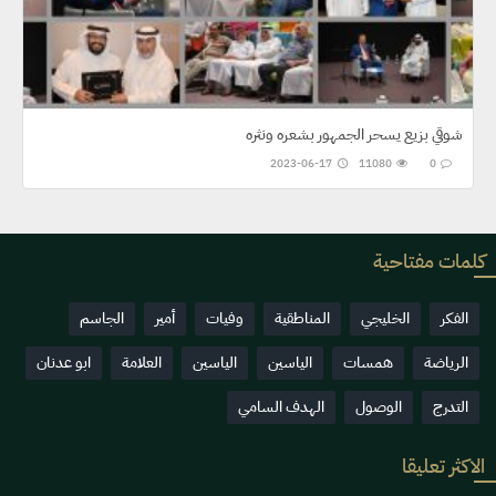
شوقي بزيع يسحر الجمهور بشعره ونثره
2023-06-17
11080
0
كلمات مفتاحية
الفكر
الخليجي
المناطقية
وفيات
أمير
الجاسم
الرياضة
همسات
الياسين
الياسين
العلامة
ابو عدنان
التدرج
الوصول
الهدف السامي
الاكثر تعليقا