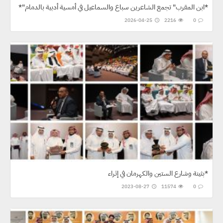
*"ابن المقرب" تجمع الشاعرين سباع والسماعيل في أمسية أدبية بالدمام*
2026-04-25
2216
0
بثينة وشارع الستين والكهرمان في إثراء*
2023-08-27
11574
0