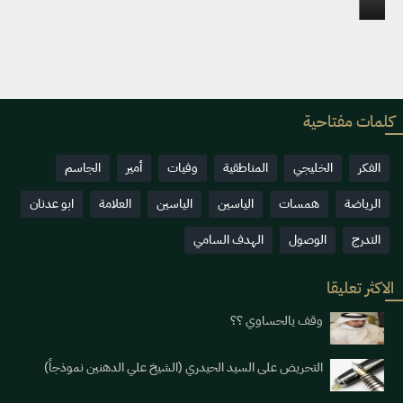
2026-07-26
0
275
كلمات مفتاحية
الفكر
الخليجي
المناطقية
وفيات
أمير
الجاسم
الرياضة
همسات
الياسين
الياسين
العلامة
ابو عدنان
التدرج
الوصول
الهدف السامي
الاكثر تعليقا
وقف يالحساوي ؟؟
التحريض على السيد الحيدري (الشيخ علي الدهنين نموذجاً)