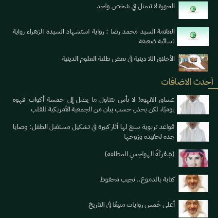
الحوزة لا تتمثل في شخص واحد
العلامة السيد محمد رضا : رواية استشهاد السيدة الزهراء رواية
نسائية ضعيفة
الأخلاق اللا دينية في بعض طلبة العلوم الدينية
أحدث الاضافات
عشاق القهوة! لا بأس بتناول ما يصل إلى خمسة أكواب قهوة
يوميََا، لكن بحذر، حسب بيان من الجمعية الأمريكية للقلب
قواعد تربوية سبع لها أثار كبيرة في تشكيل مستقبل الطفل: وصايا
جدة لحفيدة وزوجها
(شِعْريَّةُ الهواجسِ المطلقة)
كتابة بالدموع.. نجيب محفوظ
أعلى خَمس روايات مبيعًا في التاريخ