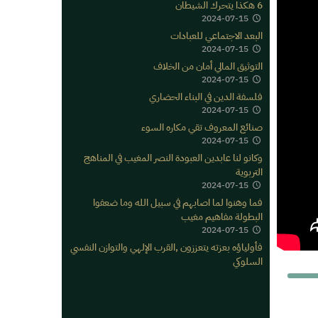
6 هكذا يتحرك الشيطان
2024-07-15
البعد الاجتماعي للعبادات
2024-07-15
التوثيق المالي أمان من الخلاف
2024-07-15
فلسفة الدين في البناء الحضاري
2024-07-15
صنائع المعروف تقي مكاره السوء
2024-07-15
وكانو لنا عابدين العبودة النصر المغيب في المناهج
التربوية
2024-07-15
فما وهنوا لما اصابهم في سبيل الله وما ضعفوا
البطولة مفاهيم مغيب
2024-07-15
فأولياؤه بعزته يتعززون ,القرب الإلهي والتوازن النفسي
السلوكي