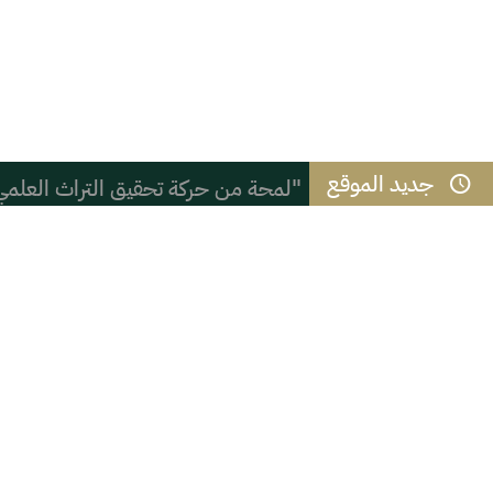
جديد الموقع
"لمحة من حركة تحقيق التراث العلمي
نادي ملهم يطلق باقة من البرامج الرقم
( ( شعب الموز ) )
المائز بين الذكاء والحكمة
القوس الحركي وجلسة التشهد في الصل
التعنصر والعنصرية السادية