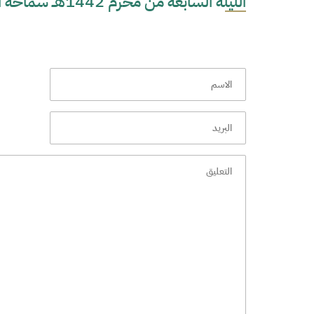
الليلة السابعة من محرم 1442هــ سماحة الشيخ فوزي آل سيف