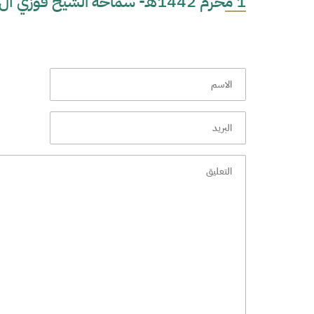
1 محرم 1442هـ- سماحة الشيخ فوزي آل سيف - عنوان المحاضرة : إحياء الموسم الحسيني حياة -