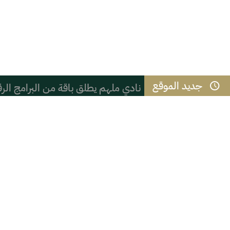
جديد الموقع
نادي ملهم يطلق باقة من البرامج الرقم
( ( شعب الموز ) )
المائز بين الذكاء والحكمة
القوس الحركي وجلسة التشهد في الصل
التعنصر والعنصرية السادية
فنان الكاريكاتير أمين الحباره يحصد ب