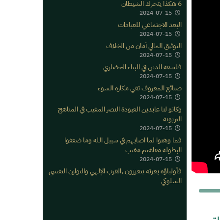
6 هكذا يتحرك الشيطان
2024-07-15
البعد الاجتماعي للعبادات
2024-07-15
التوثيق المالي أمان من الخلاف
2024-07-15
فلسفة الدين في البناء الحضاري
2024-07-15
صنائع المعروف تقي مكاره السوء
2024-07-15
وكانو لنا عابدين العبودة النصر المغيب في المناهج
التربوية
2024-07-15
فما وهنوا لما اصابهم في سبيل الله وما ضعفوا
البطولة مفاهيم مغيب
2024-07-15
فأولياؤه بعزته يتعززون ,القرب الإلهي والتوازن النفسي
السلوكي