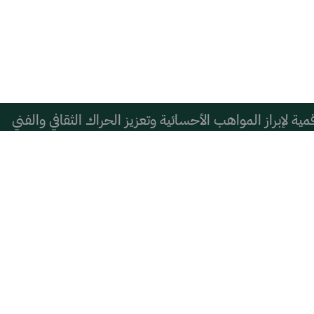
ية لإبراز المواهب الأحسائية وتعزيز الحراك الثقافي والفني
اة
رونزية فري كارتون ويب في الصين