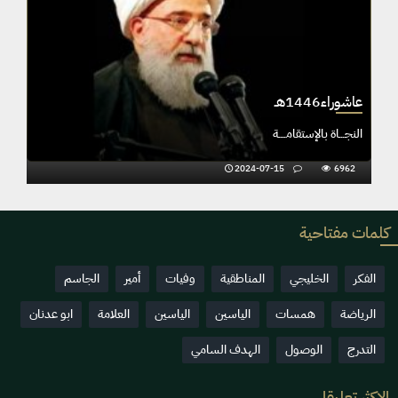
عاشوراء1446هـ
النجـــاة بالإستقامــــة
2024-07-15
6962
كلمات مفتاحية
الفكر
الخليجي
المناطقية
وفيات
أمير
الجاسم
الرياضة
همسات
الياسين
الياسين
العلامة
ابو عدنان
التدرج
الوصول
الهدف السامي
الاكثر تعليقا