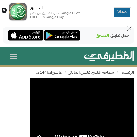
المطيرفي
×
View
حمل التطبيق من متجر Google PLAY
FREE - In Google Play
حمل تطبيق
المطيرفي
الرئيسية
سماحة الشيخ فاضل المالكي
عاشوراء1446هـ