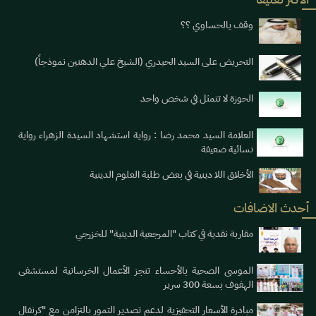
وقف يالحساوي ؟؟
التحريض على السيد الحيدري (الشيخ علي الدهنين نموذجاً)
الحوزة لا تتمثل في شخص واحد
العلامة السيد محمد رضا : رواية استشهاد السيدة الزهراء رواية
نسائية ضعيفة
الأخلاق اللا دينية في بعض طلبة العلوم الدينية
أحدث الاضافات
مقاربة نقدية في كتاب "المرجعية الدينية" للخزرجي
الموسى الصحية بالأحساء تنجز الأعمال الخرسانية لمستشفى
الهفوف بسعة 300 سرير
مبادرة الأسعار التحفيزية لدعم تصدير التمور بالتزامن مع "كرنفال