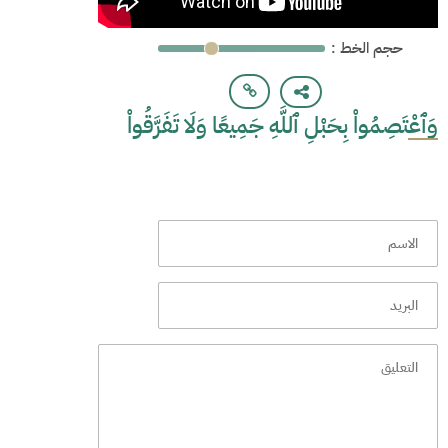
: حجم الخط
وَٱعْتَصِمُواْ بِحَبْلِ ٱللَّهِ جَمِيعًا وَلَا تَفَرَّقُواْ