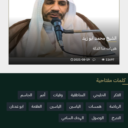
الشيخ محمد ابو زيد
هيهات منا الذلة
2021-08-19
11697
كلمات مفتاحية
الفكر
الخليجي
المناطقية
وفيات
أمير
الجاسم
الرياضة
همسات
الياسين
الياسين
العلامة
ابو عدنان
التدرج
الوصول
الهدف السامي