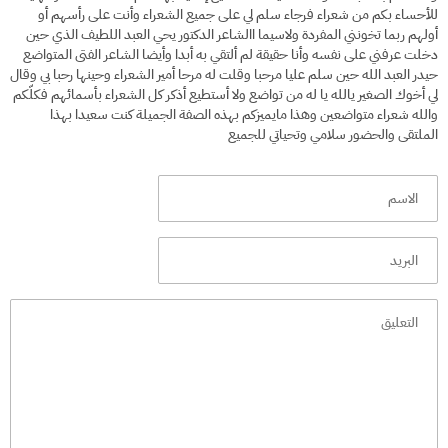
للأحساء بكم من شعراء فرجاء سلم لي على جميع الشعراء وأنت على رأسهم أو
أولهم ربما تخونني المفردة ولاسيما االشاعر الدكتور يحي العبد اللطيف الذي حين
دخلت عرفني على نفسه وأنا حقيقة لم ألتقي به أبدا وأيضا الشاعر الفتى المتواضع
حيدر العبد الله حين سلم عليا مرحبا وقلت له مرحا أمير الشعراء وحينها رحبا بي وقال
لي أخوك الصغير يالله يا له من تواضع ولا أستطيع أذكر كل الشعراء بأسمائهم فكلّكم
والله شعراء متواضعين وهذا مايميزكم بهذه الصفة الجميلة كنت سعيدا بهذا
الملتقى والحضور سلامي وتحياتي للجميع