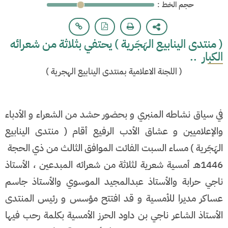
: حجم الخط
( منتدى الينابيع الهَجَرية ) يحتفي بثلاثة من شعرائه
الكبار ..
(
اللجنة الاعلامية بمنتدى الينابيع الهجرية
)
في سياق نشاطه المنبري و بحضور حشد من الشعراء و الأدباء
والإعلاميين و عشاق الأدب الرفيع أقام ( منتدى الينابيع
الهَجَرية ) مساء السبت الفائت الموافق الثالث من ذي الحجة
1446هـ أمسية شعرية لثلاثة من شعرائه المبدعين ، الأستاذ
ناجي حرابة والأستاذ عبدالمجيد الموسوي والأستاذ جاسم
عساكر مديرا للأمسية و قد افتتح مؤسس و رئيس المنتدى
الأستاذ الشاعر ناجي بن داود الحرز الأمسية بكلمة رحب فيها