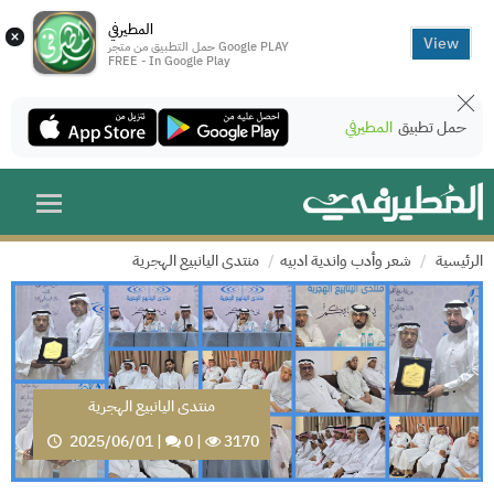
المطيرفي
×
View
حمل التطبيق من متجر Google PLAY
FREE - In Google Play
حمل تطبيق
المطيرفي
الرئيسية
شعر وأدب واندية ادبيه
منتدى اليانبيع الهجرية
منتدى اليانبيع الهجرية
2025/06/01
|
0
|
3170