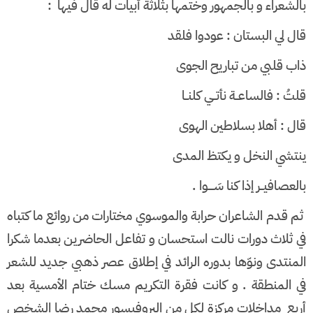
بالشعراء و بالجمهور وختمها بثلاثة أبيات له قال فيها :
قال لي البستان : عودوا فلقد
ذاب قلبي من تباريح الجوى
قلتُ : فالساعــة نأتــي كلنــا
قال : أهلا بسلاطين الهوى
ينتشي النخل و يكتظ المدى
بالعصافيــر إذا كنا سَــــوا .
ثم قدم الشاعران حرابة والموسوي مختارات من روائع ما كتباه
في ثلاث دورات نالت استحسان و تفاعل الحاضرين بعدما شكرا
المنتدى ونوّها بدوره الرائد في إطلاق عصر ذهبي جديد للشعر
في المنطقة . و كانت فقرة التكريم مسك ختام الأمسية بعد
أربع مداخلات مركزة لكل من البروفيسور محمد رضا الشخص