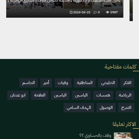
ي
الشاعر إبراهيم بو شفيع على منصة ( الينابيع الهجريّة )
2024-02-15
0
5762
كلمات مفتاحية
الفكر
الخليجي
المناطقية
وفيات
أمير
الجاسم
الرياضة
همسات
الياسين
الياسين
العلامة
ابو عدنان
التدرج
الوصول
الهدف السامي
الاكثر تعليقا
وقف يالحساوي ؟؟