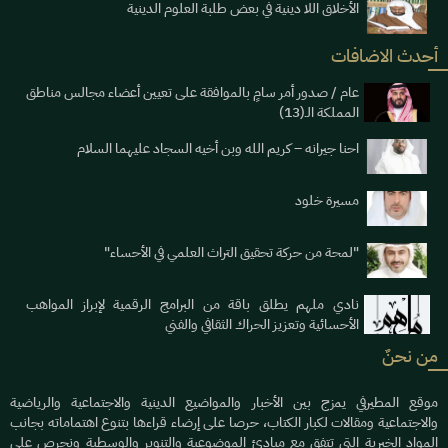
الأخلاق اللا دينية في بعض طلبة العلوم الدينية
أحدث الاضافات
عام / صدور أمر سامٍ بالموافقة على تعيين أعضاء مجالس مناطق
المملكة الـ(13)
احنا جيرانه – كريم الله وبن أخيه السجاد عليهما السلام
مسيرة خلود
"لمحة من حركة تحقيق التراث العلمي في الأحساء"
نادي ملهم يطلق باقة من البرامج الرقمية لإبراز المواهب
الأحسائية وتعزيز الحراك الثقافي والفني
من نحنٌ
موقع المطيرفي يمزج بين الأخبار والمواضيع الدينية والاجتماعية والرياضية
والاجتماعية ومقالات لكبار الكتاب، حرصا على إرضاء قراءها بتنوع اهتماماته بجانب
المواد الخبرية التي تتفق مع مبادئ الموضوعية والتنوير والوسطية ونحرص على