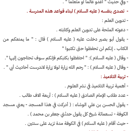
⁃ وفي حديث " اغدو عالماً أو متعلماً " .
⁃ تصدى بنفسه ( عليه السلام ) لبناء قواعد هذه المدرسة .
⁃ تدوين العلم :
⁃ دعوته الملحة على تدوين العلم وكتابته .
⁃ يقول أبو بصير دخلت عليه ( عليه السلام ) قال : " ما يمنعكم من
الكتاب ، إنكم لن تحفظوا حتى تكتبوا "
⁃ وقال ( عليه السلام ): " احتفظوا بكتبكم فإنكم سوف تحتاجون إليها ".
⁃ وقال ( عليه السلام ) : " رحم الله زرارة لولا زرارة لاندرست أحاديث أبي " .
⁃ تربية التلاميذ :
⁃ أهمية تربية التلاميذ في نشر العلوم .
⁃ عدد طلاب الإمام الصادق ( عليه السلام ) : أربعة الاف طالب .
⁃ يقول الحسن بن علي الوشاء : ( أدركت في هذا المسجد - يعني مسجد
الكوفة - تسعمائة شيخ كل يقول حدثني جعفر بن محمد ) .
⁃ حيث أقام ( عليه السلام ) في الكوفة مدة تزيد على سنتين .