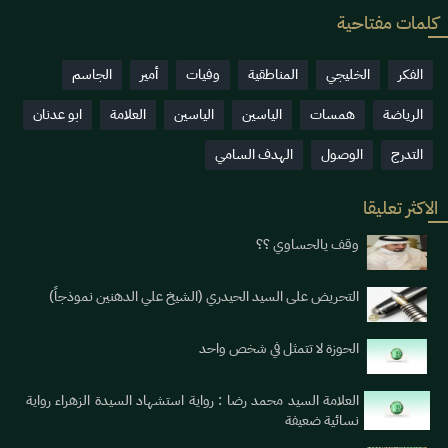
كلمات مفتاحية
الفكر
الخليجي
المناطقية
وفيات
أمير
الجاسم
الرياضة
همسات
الياسين
الياسين
العلامة
ابو عدنان
التدرج
الوصول
الهدف السامي
الاكثر تعليقا
وقف يالحساوي ؟؟
التحريض على السيد الحيدري (الشيخ علي الدهنين نموذجاً)
الحوزة لا تتمثل في شخص واحد
العلامة السيد محمد رضا : رواية استشهاد السيدة الزهراء رواية
نسائية ضعيفة