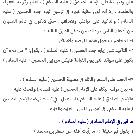
على رغم انشغال الإمام الصادق ( عليه السلام ) بالعلم وتربية الفقهاء
والعلماء ، إلا أنه أولى عناية كبيرة في ترسيخ ثورة جده الحسين ( عليه
السلام ) والتأكيد على مبادئها وأهدافها ، حتى لاتكون في عالم النسيان
من أذهان الناس ، وذلك من خلال الطرق التالية :
١- المحاضرات حول هذه النهضة وأهدافها ...
٢- التأكيد على زيارة جده الحسين ( عليه السلام ) ، يقول: " من سره أن
يكون على موائد النور يوم القيامة فليكن من زوار الحسين ( عليه السلام )
.
٣- الحث على الشعر والرثاء في مصيبة الحسين ( عليه السلام ) .
٤- بيان ثواب البكاء على الإمام الحسين ( عليه السلام) والحث عليه .
فالإمام الصادق ( عليه السلام ) استعمل ــ في تثبيت نهضة الإمام الحسين
( عليه السلام ) في نفوس الناس ــ العِبْرة والعَبْرة .
ما قيل في الإمام الصادق ( عليه السلام ) :
١- يقول أبو حنيفة : ( ما رأيت أفقه من جعفر بن محمد ) .