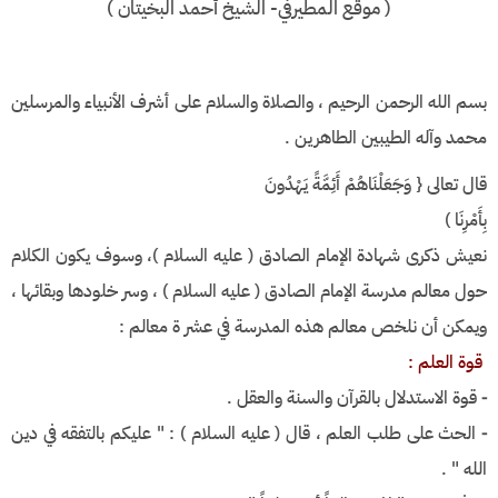
(
موقع المطيرفي- الشيخ أحمد البخيتان
)
بسم الله الرحمن الرحيم ، والصلاة والسلام على أشرف الأنبياء والمرسلين
محمد وآله الطيبين الطاهرين .
قال تعالى { وَجَعَلْنَاهُمْ أَئِمَّةً يَهْدُونَ
بِأَمْرِنَا )
نعيش ذكرى شهادة الإمام الصادق ( عليه السلام )، وسوف يكون الكلام
حول معالم مدرسة الإمام الصادق ( عليه السلام ) ، وسر خلودها وبقائها ،
ويمكن أن نلخص معالم هذه المدرسة في عشر ة معالم :
قوة العلم :
⁃ قوة الاستدلال بالقرآن والسنة والعقل .
⁃ الحث على طلب العلم ، قال ( عليه السلام ) : " عليكم بالتفقه في دين
الله " .