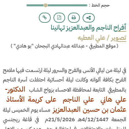
: حجم الخط
أفراح الناجم والعبدالعزيز تهانينا
تصوير / علي العطيه
(
موقع المطيرفي - عبدالله عبدالهادي البجحان "بو هادي"
)
في ليلة من ليالي الأنس والفرح والسرور ليلة ارتسمت فيها ملامح
الفرح بكافة ألوانه وكانت ليلة أحسائية احتفلت أسرة الناجم
الدكتور-
بالمطيرفي التابعة لمحافظة الاحساء بزواج الشاب
علي هاني علي الناجم على كريمة الأستاذ
عثمان بن حسين العبدالعزيز
مساء يوم الخميس ليلة
الجمعة 4/12/1447هـ 21/5/2026م في قاغة ريجنسي