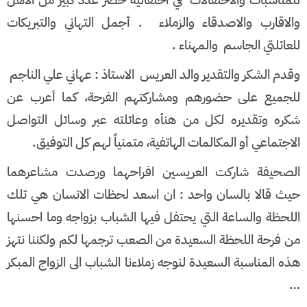
للمناسبات والاحتفالات في احتفالية حضر عدد كبير من الاهل
والاقارب والاصدقاء والزملاء . أجمل التهاني والتبريكات
للعائلتي الجاسم والمهناء .
وقدم الشكر والتقدير والد العريس الاستاذ : عهاني علي الناجم
للجميع على حضورهم ومشاركتهم الفرحة، كما أعرب عن
شكره وتقديره لكل من هنأه وعائلته عبر وسائل التواصل
الاجتماعي أو المكالمات الهاتفية، متمنياً لهم كل التوفيق.
الصحيفة شاركت العريسين افراحهما ورصدت مشاعرهما
حيث قالا بالسان واحد : ان اسعد لحظات الانسان هي تلك
اللحظة والساعة التي يحتفل فيها الشباب بزواجه وما احسنها
من فرحة اللحظة السعيدة من الصعب ترجمها لكم ولكننا نتهز
هذه المناسبة السعيدة لنوجه زملاءنا الشباب الى الزواج المبكر
…