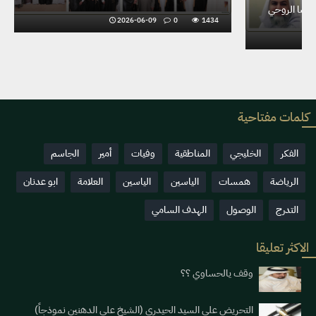
بالمطيرفي عيد الاضحى المبارك شعوراً عميقاً بالوحدة والرضا الروحي
2026-06-02
0
1493
كلمات مفتاحية
الفكر
الخليجي
المناطقية
وفيات
أمير
الجاسم
الرياضة
همسات
الياسين
الياسين
العلامة
ابو عدنان
التدرج
الوصول
الهدف السامي
الاكثر تعليقا
وقف يالحساوي ؟؟
التحريض على السيد الحيدري (الشيخ علي الدهنين نموذجاً)