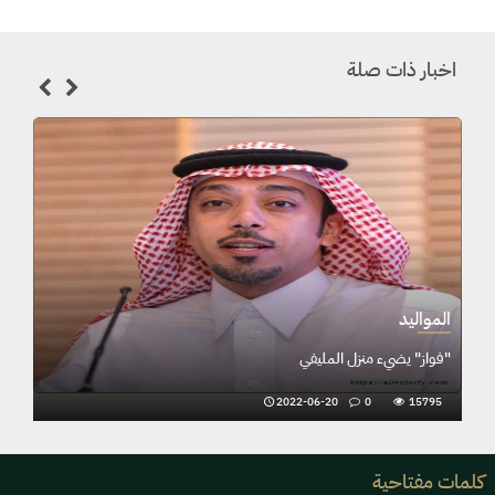
اخبار ذات صلة
المواليد
"فواز" يضيء منزل المليفي
2022-06-20
0
15795
كلمات مفتاحية