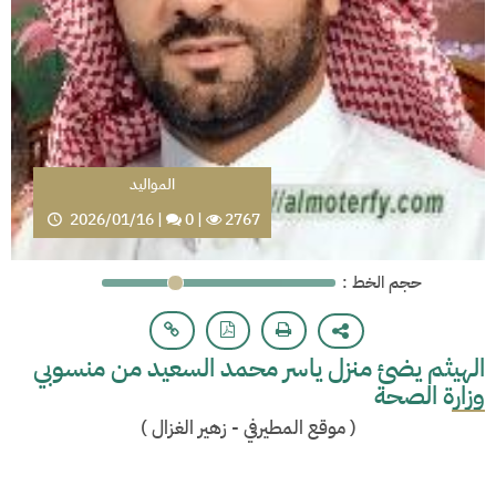
المواليد
2026/01/16
|
0
|
2767
: حجم الخط
الهيثم يضئ منزل ياسر محمد السعيد من منسوبي
وزارة الصحة
(
موقع المطيرفي - زهير الغزال
)