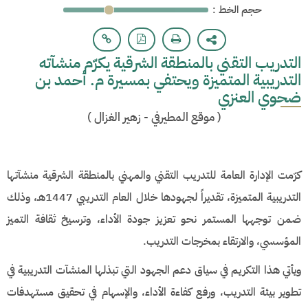
: حجم الخط
التدريب التقني بالمنطقة الشرقية يكرّم منشآته
التدريبية المتميزة ويحتفي بمسيرة م. أحمد بن
ضحوي العنزي
(
موقع المطيرفي - زهير الغزال
)
كرّمت الإدارة العامة للتدريب التقني والمهني بالمنطقة الشرقية منشآتها
التدريبية المتميزة، تقديراً لجهودها خلال العام التدريبي 1447هـ، وذلك
ضمن توجهها المستمر نحو تعزيز جودة الأداء، وترسيخ ثقافة التميز
المؤسسي، والارتقاء بمخرجات التدريب.
ويأتي هذا التكريم في سياق دعم الجهود التي تبذلها المنشآت التدريبية في
تطوير بيئة التدريب، ورفع كفاءة الأداء، والإسهام في تحقيق مستهدفات