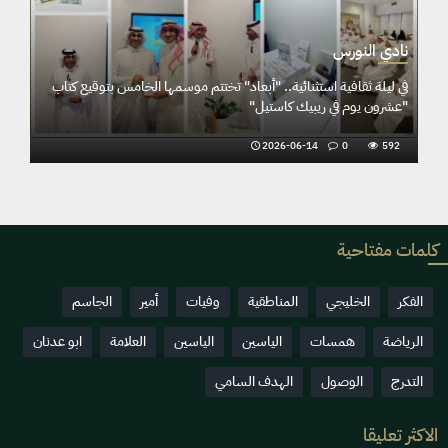
نادي النورس
في ليلة ثقافية استثنائية.. "أبعاد" تختتم موسمها الخامس بتوقيع كتاب
"عشرون يوم في ريبيك كاستيل"
2026-06-14
0
592
كلمات مفتاحية
الفكر
الخليجي
المناطقية
وفيات
أمير
الجاسم
الرياضة
همسات
الياسين
الياسين
العلامة
ابو عدنان
التدرج
الوصول
الهدف السامي
الاكثر تعليقا