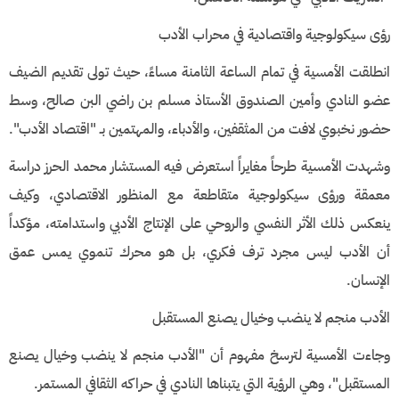
​رؤى سيكولوجية واقتصادية في محراب الأدب
​انطلقت الأمسية في تمام الساعة الثامنة مساءً، حيث تولى تقديم الضيف
عضو النادي وأمين الصندوق الأستاذ مسلم بن راضي البن صالح، وسط
حضور نخبوي لافت من المثقفين، والأدباء، والمهتمين بـ "اقتصاد الأدب".
​وشهدت الأمسية طرحاً مغايراً استعرض فيه المستشار محمد الحرز دراسة
معمقة ورؤى سيكولوجية متقاطعة مع المنظور الاقتصادي، وكيف
ينعكس ذلك الأثر النفسي والروحي على الإنتاج الأدبي واستدامته، مؤكداً
أن الأدب ليس مجرد ترف فكري، بل هو محرك تنموي يمس عمق
الإنسان.
​الأدب منجم لا ينضب وخيال يصنع المستقبل
​وجاءت الأمسية لترسخ مفهوم أن "الأدب منجم لا ينضب وخيال يصنع
المستقبل"، وهي الرؤية التي يتبناها النادي في حراكه الثقافي المستمر.