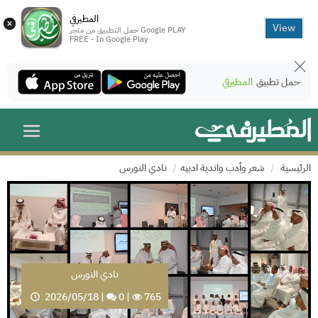
المطيرفي
×
View
حمل التطبيق من متجر Google PLAY
FREE - In Google Play
حمل تطبيق
المطيرفي
الرئيسية
شعر وأدب واندية ادبيه
نادي النورس
نادي النورس
2026/05/18
|
0
|
765