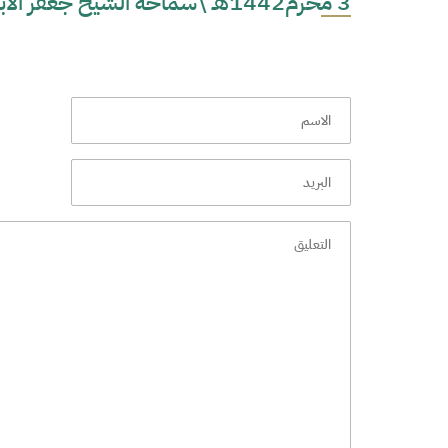
3 محرم1442هـ \سماحة الشيخ جعفر الابراهيمي