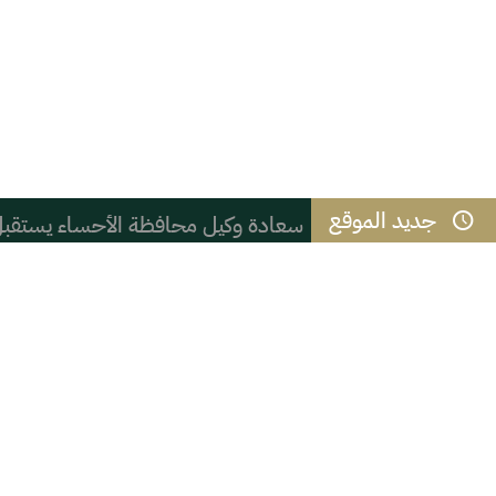
جديد الموقع
سعادة وكيل محافظة الأحساء يستقبل م
الاستخدام المبكر لوسائل التواصل الاج
العزيمة ثم المثابرة
هل يختلف من يكتب المدينة من داخل
*التعليم في الرقيات* .
عشاق القهوة! لا بأس بتناول ما يصل 