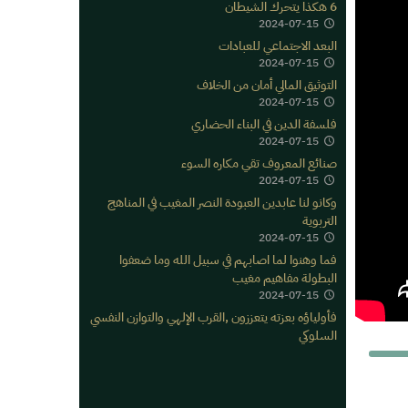
6 هكذا يتحرك الشيطان
2024-07-15
البعد الاجتماعي للعبادات
2024-07-15
التوثيق المالي أمان من الخلاف
2024-07-15
فلسفة الدين في البناء الحضاري
2024-07-15
صنائع المعروف تقي مكاره السوء
2024-07-15
وكانو لنا عابدين العبودة النصر المغيب في المناهج
التربوية
2024-07-15
فما وهنوا لما اصابهم في سبيل الله وما ضعفوا
البطولة مفاهيم مغيب
2024-07-15
فأولياؤه بعزته يتعززون ,القرب الإلهي والتوازن النفسي
السلوكي