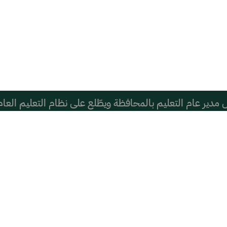
دير عام التعليم بالمحافظة ويطّلع على نظام التعليم العام
تماعي قد يؤثر سلبًا في أداء الأطفال الدراسي
ها عمن يكتبها من بعيد؟ العتيق ومشري أنموذجان
إلى خمسة أكواب قهوة يوميََا، لكن بحذر، حسب بيان من الجم