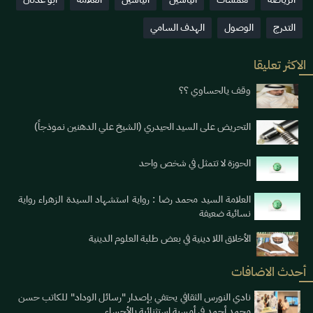
التدرج
الوصول
الهدف السامي
الاكثر تعليقا
وقف يالحساوي ؟؟
التحريض على السيد الحيدري (الشيخ علي الدهنين نموذجاً)
الحوزة لا تتمثل في شخص واحد
العلامة السيد محمد رضا : رواية استشهاد السيدة الزهراء رواية
نسائية ضعيفة
الأخلاق اللا دينية في بعض طلبة العلوم الدينية
أحدث الاضافات
نادي النورس الثقافي يحتفي بإصدار "رسائل الوداد" للكاتب حسن
محمد أحمد في أمسية استثنائية بالأحساء