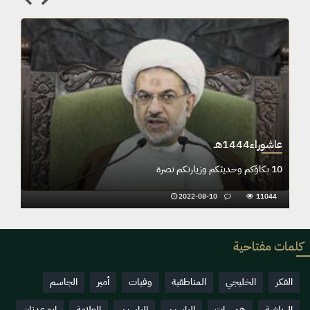
عاشوراء1444هـ
10 بكاؤكم وحديثكم وزيارتكم نصرة
2022-08-10
11044
كلمات مفتاحية
الفكر
الخليجي
المناطقية
وفيات
أمير
الجاسم
الرياضة
همسات
الياسين
الياسين
العلامة
ابو عدنان