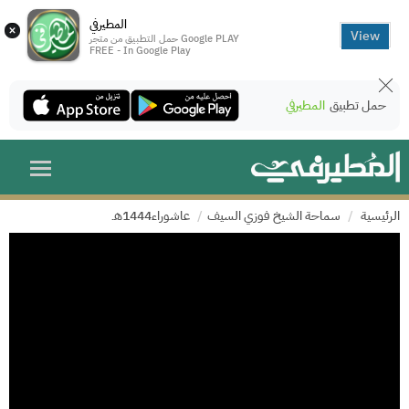
المطيرفي
×
View
حمل التطبيق من متجر Google PLAY
FREE - In Google Play
حمل تطبيق
المطيرفي
الرئيسية
سماحة الشيخ فوزي السيف
عاشوراء1444هـ