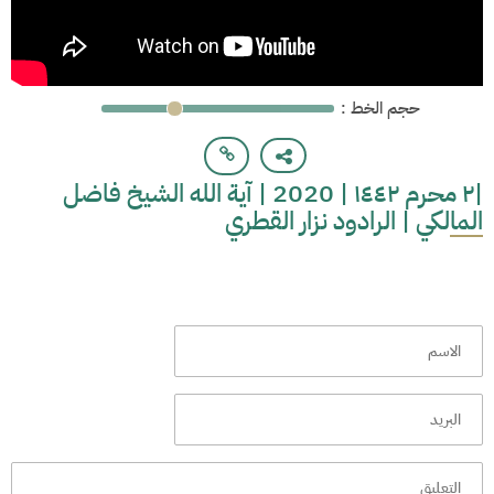
: حجم الخط
|٢ محرم ١٤٤٢ | 2020 | آية الله الشيخ فاضل
المالكي | الرادود نزار القطري