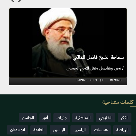
مالكي
سماحة الشيخ فاضل المالكي
احة آية الله الشيخ فاضل المالكي والرادود
/ نحن وتفاصيل مقتل الامام الحس
2023-08-01
9378
202
كلمات مفتاحية
الفكر
الخليجي
المناطقية
وفيات
أمير
الجاسم
الرياضة
همسات
الياسين
الياسين
العلامة
ابو عدنان