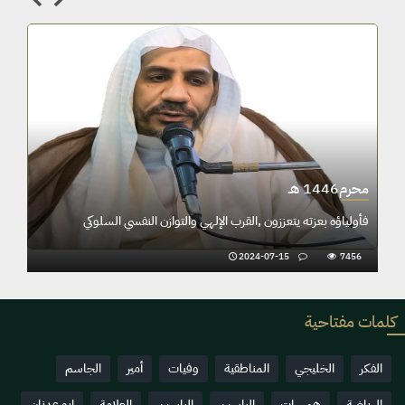
محرم1446 هـ
وبناء الشخصية الايمانية
فأولياؤه بعزته يتعززون ,القرب الإلهي والتواز
2024-07-15
7456
كلمات مفتاحية
الفكر
الخليجي
المناطقية
وفيات
أمير
الجاسم
الرياضة
همسات
الياسين
الياسين
العلامة
ابو عدنان