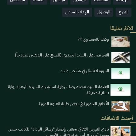
التدرج
الوصول
الهدف السامي
الاكثر تعليقا
وقف يالحساوي ؟؟
التحريض على السيد الحيدري (الشيخ علي الدهنين نموذجاً)
الحوزة لا تتمثل في شخص واحد
العلامة السيد محمد رضا : رواية استشهاد السيدة الزهراء رواية
نسائية ضعيفة
الأخلاق اللا دينية في بعض طلبة العلوم الدينية
أحدث الاضافات
نادي النورس الثقافي يحتفي بإصدار "رسائل الوداد" للكاتب حسن
محمد أحمد في أمسية استثنائية بالأحساء