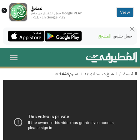
المطيرفي
×
View
حمل التطبيق من متجر Google PLAY
FREE - In Google Play
حمل تطبيق
المطيرفي
الرئيسية
الشيخ محمد ابو زيد
محرم1446 هـ