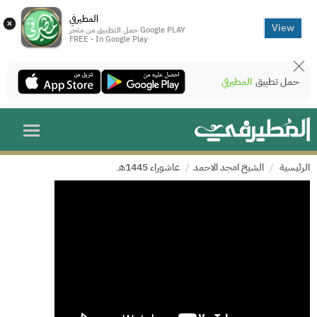
المطيرفي
×
View
حمل التطبيق من متجر Google PLAY
FREE - In Google Play
حمل تطبيق
المطيرفي
الرئيسية
الشيخ امجد الاحمد
عاشوراء 1445هـ