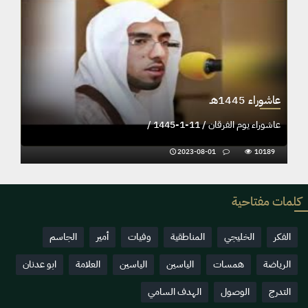
عاشوراء 1445هـ
عاشوراء يوم الفرقان / 11-1-1445 /
2023-08-01
10189
كلمات مفتاحية
الفكر
الخليجي
المناطقية
وفيات
أمير
الجاسم
الرياضة
همسات
الياسين
الياسين
العلامة
ابو عدنان
التدرج
الوصول
الهدف السامي