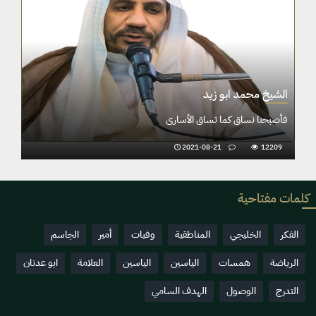
الشيخ محمد ابو زيد
 عطفك
فأصبحنا نساق كما تساق الأسارى
2021-08-21
12209
202
كلمات مفتاحية
الفكر
الخليجي
المناطقية
وفيات
أمير
الجاسم
الرياضة
همسات
الياسين
الياسين
العلامة
ابو عدنان
التدرج
الوصول
الهدف السامي