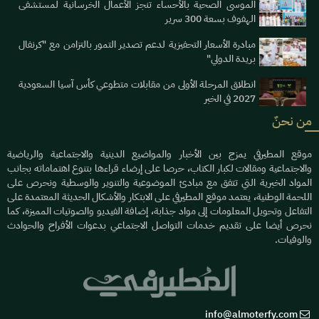
الموسى الصحية بالأحساء تنجز الأعمال الخرسانية لمستشفى
الهفوف بسعة 300 سرير
مبادرة الأسعار التحفيزية لدعم تصدير التمور بالتزامن مع "كرنفال
بريدة الدولي"
انطلاق المرحلة الأولى من مقابلات متطوعي كأس آسيا السعودية
2027 في الخبر
من نحنٌ
موقع المطيرفي يمزج بين الأخبار والمواضيع الدينية والاجتماعية والرياضية
والاجتماعية ومقالات لكبار الكتاب، حرصا على إرضاء قراءها بتنوع اهتماماته بجانب
المواد الخبرية التي تتفق مع مبادئ الموضوعية والتنوير والوسطية ونحرص على
اللحمة الوطنية، يعتمد موقع المطيرفي على الابتكار والأشكال الحديثة المعتمدة على
التفاعل وتحويل المعلومات إلى مواد جذابة، إضافة الفيديو والصوتيات المميزة، كما
نحرص أيضا على تقديم خدمات التواصل الاجتماعي بدعوات الأفراح والحوادث
والوفيات.
info@almoterfy.com