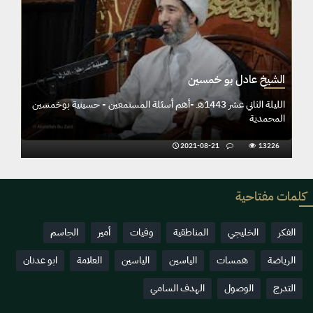
الشيخ عادل بو خمسين
الليلة الثاني عشر 1443هـ -أه
المحمدية
2021-08-21
13226
كلمات مفتاحية
الفكر
الخليجي
المناطقية
وفيات
أمير
الجاسم
الرياضة
همسات
الياسين
الياسين
العلامة
ابو عدنان
التدرج
الوصول
الهدف السامي