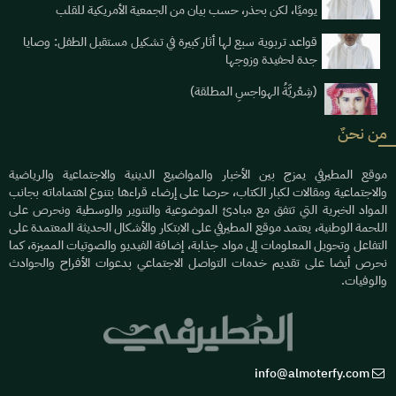
يوميََا، لكن بحذر، حسب بيان من الجمعية الأمريكية للقلب
قواعد تربوية سبع لها أثار كبيرة في تشكيل مستقبل الطفل: وصايا
جدة لحفيدة وزوجها
(شِعْريَّةُ الهواجسِ المطلقة)
من نحنٌ
موقع المطيرفي يمزج بين الأخبار والمواضيع الدينية والاجتماعية والرياضية
والاجتماعية ومقالات لكبار الكتاب، حرصا على إرضاء قراءها بتنوع اهتماماته بجانب
المواد الخبرية التي تتفق مع مبادئ الموضوعية والتنوير والوسطية ونحرص على
اللحمة الوطنية، يعتمد موقع المطيرفي على الابتكار والأشكال الحديثة المعتمدة على
التفاعل وتحويل المعلومات إلى مواد جذابة، إضافة الفيديو والصوتيات المميزة، كما
نحرص أيضا على تقديم خدمات التواصل الاجتماعي بدعوات الأفراح والحوادث
والوفيات.
info@almoterfy.com