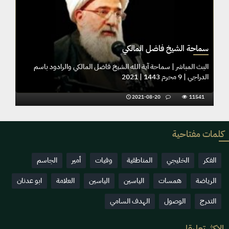
سماحة الشيخ فاضل المالكي
البث المباشر | سماحة آية الله الشيخ فاضل المالكي والرادود باسم
الدراجي | 9 محرم 1443 | 2021
2021-08-20
11541
كلمات مفتاحية
الفكر
الخليجي
المناطقية
وفيات
أمير
الجاسم
الرياضة
همسات
الياسين
الياسين
العلامة
ابو عدنان
التدرج
الوصول
الهدف السامي
الاكثر تعليقا