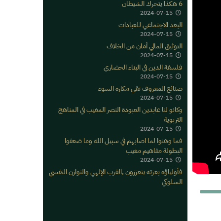
6 هكذا يتحرك الشيطان
2024-07-15
البعد الاجتماعي للعبادات
2024-07-15
التوثيق المالي أمان من الخلاف
2024-07-15
فلسفة الدين في البناء الحضاري
2024-07-15
صنائع المعروف تقي مكاره السوء
2024-07-15
وكانو لنا عابدين العبودة النصر المغيب في المناهج
التربوية
2024-07-15
فما وهنوا لما اصابهم في سبيل الله وما ضعفوا
البطولة مفاهيم مغيب
2024-07-15
فأولياؤه بعزته يتعززون ,القرب الإلهي والتوازن النفسي
السلوكي