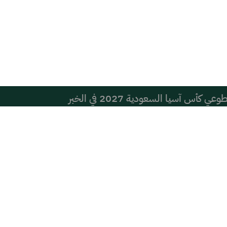
أس آسيا السعودية 2027 في الخبر
دير عام التعليم بالمحافظة ويطّلع على نظام التعليم العام
تماعي قد يؤثر سلبًا في أداء الأطفال الدراسي
ها عمن يكتبها من بعيد؟ العتيق ومشري أنموذجان