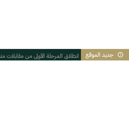
جديد الموقع
انطلاق المرحلة الأولى من مقابلات متطوعي ك
سعادة وكيل محافظة الأحساء يستقبل م
الاستخدام المبكر لوسائل التواصل الاج
العزيمة ثم المثابرة
هل يختلف من يكتب المدينة من داخل
*التعليم في الرقيات* .