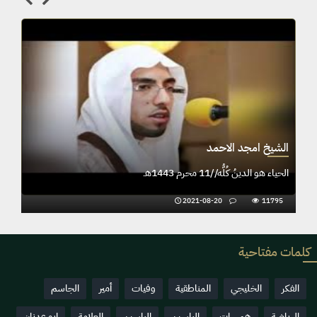
الشيخ امجد الاحمد
الحياء هو الدينُ كُلُّه//11 محرم 1443هـ
2021-08-20
11795
كلمات مفتاحية
الفكر
الخليجي
المناطقية
وفيات
أمير
الجاسم
الرياضة
همسات
الياسين
الياسين
العلامة
ابو عدنان