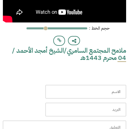
: حجم الخط
ملامح المجتمع السامري/الشيخ أمجد الأحمد /
04 محرم 1443هـ