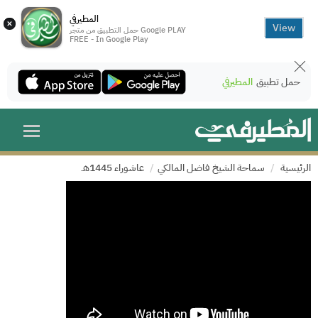
المطيرفي
×
View
حمل التطبيق من متجر Google PLAY
FREE - In Google Play
حمل تطبيق
المطيرفي
الرئيسية
سماحة الشيخ فاضل المالكي
عاشوراء 1445هـ