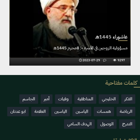
عاشوراء 1445هـ
مسؤولية الزوجين في الأسرة -: 8محرم 1445ھ
2023-07-29
9297
كلمات مفتاحية
الفكر
الخليجي
المناطقية
وفيات
أمير
الجاسم
الرياضة
همسات
الياسين
الياسين
العلامة
ابو عدنان
التدرج
الوصول
الهدف السامي