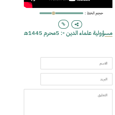
: حجم الخط
مسؤولية علماء الدين -: 5محرم 1445ھ