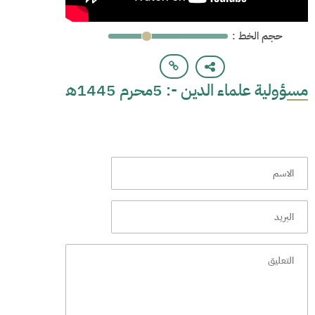
: حجم الخط
مسؤولية علماء الدين -: 5محرم 1445ھ