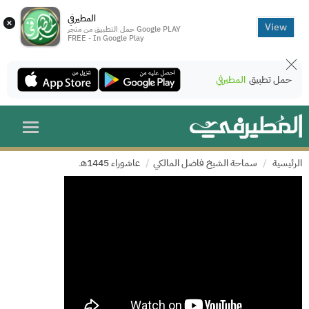
المطيرفي
×
View
حمل التطبيق من متجر Google PLAY
FREE - In Google Play
حمل تطبيق
المطيرفي
الرئيسية
سماحة الشيخ فاضل المالكي
عاشوراء 1445هـ