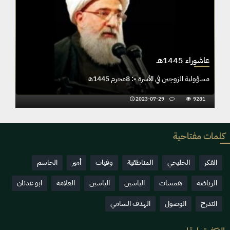
عاشوراء 1445هـ
مسؤولية الزوجين في الأسرة -: 8محرم 1445ھ
2023-07-29
9281
كلمات مفتاحية
الفكر
الخليجي
المناطقية
وفيات
أمير
الجاسم
الرياضة
همسات
الياسين
الياسين
العلامة
ابو عدنان
التدرج
الوصول
الهدف السامي