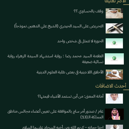
الاكثر تعليقا
وقف يالحساوي ؟؟
التحريض على السيد الحيدري (الشيخ علي الدهنين نموذجاً)
الحوزة لا تتمثل في شخص واحد
العلامة السيد محمد رضا : رواية استشهاد السيدة الزهراء رواية
نسائية ضعيفة
الأخلاق اللا دينية في بعض طلبة العلوم الدينية
أحدث الاضافات
أمانة المعنى: من أين تستمد الأشياء قيمتها؟
عام / صدور أمر سامٍ بالموافقة على تعيين أعضاء مجالس مناطق
المملكة الـ(13)
احنا جيرانه – كريم الله وبن أخيه السجاد عليهما السلام