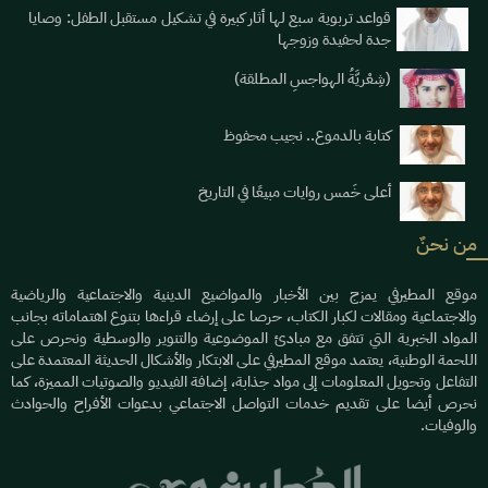
قواعد تربوية سبع لها أثار كبيرة في تشكيل مستقبل الطفل: وصايا
جدة لحفيدة وزوجها
(شِعْريَّةُ الهواجسِ المطلقة)
كتابة بالدموع.. نجيب محفوظ
أعلى خَمس روايات مبيعًا في التاريخ
من نحنٌ
موقع المطيرفي يمزج بين الأخبار والمواضيع الدينية والاجتماعية والرياضية
والاجتماعية ومقالات لكبار الكتاب، حرصا على إرضاء قراءها بتنوع اهتماماته بجانب
المواد الخبرية التي تتفق مع مبادئ الموضوعية والتنوير والوسطية ونحرص على
اللحمة الوطنية، يعتمد موقع المطيرفي على الابتكار والأشكال الحديثة المعتمدة على
التفاعل وتحويل المعلومات إلى مواد جذابة، إضافة الفيديو والصوتيات المميزة، كما
نحرص أيضا على تقديم خدمات التواصل الاجتماعي بدعوات الأفراح والحوادث
والوفيات.