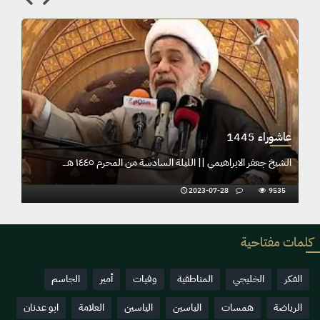
عاشوراء 1445
الشيخ جعفر الابراهيمي || الليلة السادسة من المحرم ١٤٤٥ هـــ
2023-07-28
9535
كلمات مفتاحية
الفكر
الخليجي
المناطقية
وفيات
أمير
الجاسم
الرياضة
همسات
الياسين
الياسين
العلامة
ابو عدنان