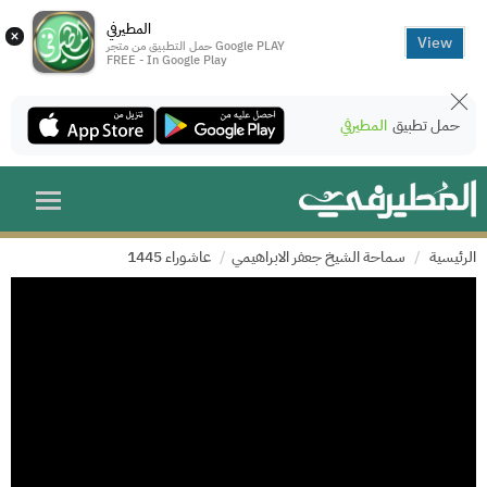
المطيرفي
×
View
حمل التطبيق من متجر Google PLAY
FREE - In Google Play
حمل تطبيق
المطيرفي
الرئيسية
سماحة الشيخ جعفر الابراهيمي
عاشوراء 1445