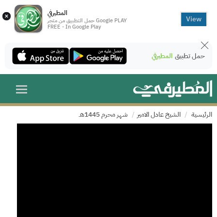
المطيرفي
×
View
حمل التطبيق من متجر Google PLAY
FREE - In Google Play
حمل تطبيق
المطيرفي
الرئيسية
الشيخ عادل الامير
شهر محرم 1445هـ