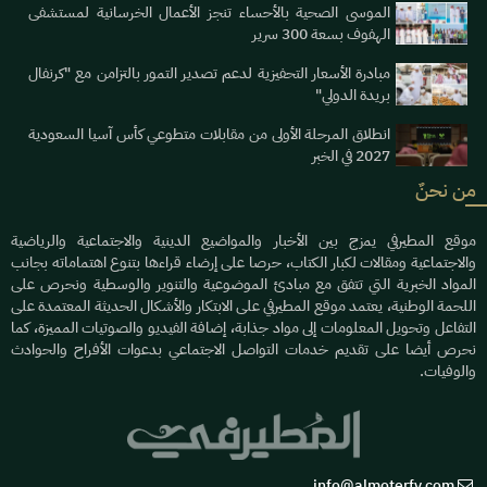
الموسى الصحية بالأحساء تنجز الأعمال الخرسانية لمستشفى
الهفوف بسعة 300 سرير
مبادرة الأسعار التحفيزية لدعم تصدير التمور بالتزامن مع "كرنفال
بريدة الدولي"
انطلاق المرحلة الأولى من مقابلات متطوعي كأس آسيا السعودية
2027 في الخبر
من نحنٌ
موقع المطيرفي يمزج بين الأخبار والمواضيع الدينية والاجتماعية والرياضية
والاجتماعية ومقالات لكبار الكتاب، حرصا على إرضاء قراءها بتنوع اهتماماته بجانب
المواد الخبرية التي تتفق مع مبادئ الموضوعية والتنوير والوسطية ونحرص على
اللحمة الوطنية، يعتمد موقع المطيرفي على الابتكار والأشكال الحديثة المعتمدة على
التفاعل وتحويل المعلومات إلى مواد جذابة، إضافة الفيديو والصوتيات المميزة، كما
نحرص أيضا على تقديم خدمات التواصل الاجتماعي بدعوات الأفراح والحوادث
والوفيات.
info@almoterfy.com