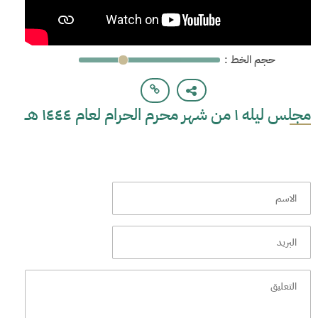
: حجم الخط
مجلس ليله ١ من شهر محرم الحرام لعام ١٤٤٤ هــ