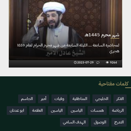
شهر محرم 1445هـ
المحاضرة السادسة ... الليلة السادسة من شهر محرم الحرام لعام ١٤٤٥
هجري
2023-07-29
9264
كلمات مفتاحية
الفكر
الخليجي
المناطقية
وفيات
أمير
الجاسم
الرياضة
همسات
الياسين
الياسين
العلامة
ابو عدنان
التدرج
الوصول
الهدف السامي