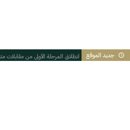
جديد الموقع
انطلاق المرحلة الأولى من مقابلات متطوعي ك
سعادة وكيل محافظة الأحساء يستقبل م
الاستخدام المبكر لوسائل التواصل الاج
العزيمة ثم المثابرة
هل يختلف من يكتب المدينة من داخل
*التعليم في الرقيات* .