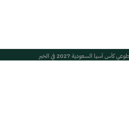
أس آسيا السعودية 2027 في الخبر
دير عام التعليم بالمحافظة ويطّلع على نظام التعليم العام
تماعي قد يؤثر سلبًا في أداء الأطفال الدراسي
ها عمن يكتبها من بعيد؟ العتيق ومشري أنموذجان