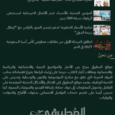
الموسى الصحية بالأحساء تنجز الأعمال الخرسانية لمستشفى
الهفوف بسعة 300 سرير
مبادرة الأسعار التحفيزية لدعم تصدير التمور بالتزامن مع "كرنفال
بريدة الدولي"
انطلاق المرحلة الأولى من مقابلات متطوعي كأس آسيا السعودية
2027 في الخبر
من نحنٌ
موقع المطيرفي يمزج بين الأخبار والمواضيع الدينية والاجتماعية والرياضية
والاجتماعية ومقالات لكبار الكتاب، حرصا على إرضاء قراءها بتنوع اهتماماته بجانب
المواد الخبرية التي تتفق مع مبادئ الموضوعية والتنوير والوسطية ونحرص على
اللحمة الوطنية، يعتمد موقع المطيرفي على الابتكار والأشكال الحديثة المعتمدة على
التفاعل وتحويل المعلومات إلى مواد جذابة، إضافة الفيديو والصوتيات المميزة، كما
نحرص أيضا على تقديم خدمات التواصل الاجتماعي بدعوات الأفراح والحوادث
والوفيات.