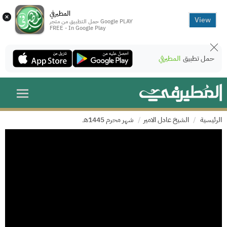
المطيرفي
×
View
حمل التطبيق من متجر Google PLAY
FREE - In Google Play
حمل تطبيق
المطيرفي
الرئيسية
الشيخ عادل الامير
شهر محرم 1445هـ