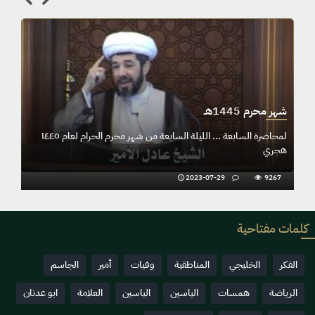
شهر محرم 1445هـ
المحاضرة السادسة ... الليلة السادسة من شهر محرم الحرام لعام ١٤٤٥
هجري
2023-07-29
9267
كلمات مفتاحية
الفكر
الخليجي
المناطقية
وفيات
أمير
الجاسم
الرياضة
همسات
الياسين
الياسين
العلامة
ابو عدنان