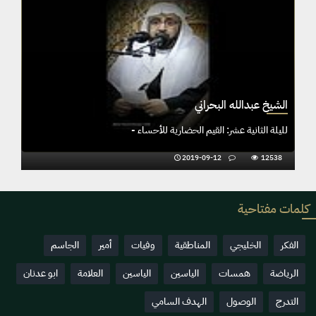
الشيخ عبدالله البحراني
تمع الأحسائي
لليلة الثانية عشر: القيم الحضارية للأحساء -
2019-09-12
12538
كلمات مفتاحية
الفكر
الخليجي
المناطقية
وفيات
أمير
الجاسم
الرياضة
همسات
الياسين
الياسين
العلامة
ابو عدنان
التدرج
الوصول
الهدف السامي