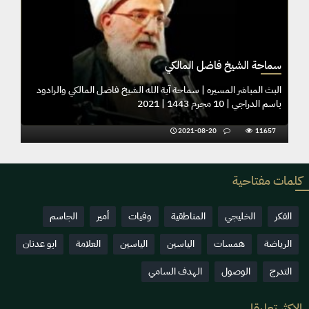
سماحة الشيخ فاضل المالكي
د باسم
البث المباشر المسيره | سماحة آية الله الشيخ فاضل المالكي والرادو
باسم الدراجي | 10 محرم 1443 | 2021
2021-08-20
11657
كلمات مفتاحية
الفكر
الخليجي
المناطقية
وفيات
أمير
الجاسم
الرياضة
همسات
الياسين
الياسين
العلامة
ابو عدنان
التدرج
الوصول
الهدف السامي
الاكثر تعليقا