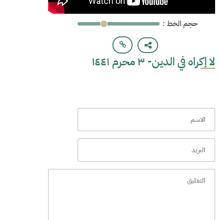
: حجم الخط
لا إكراه في الدين- ٣ محرم ١٤٤١