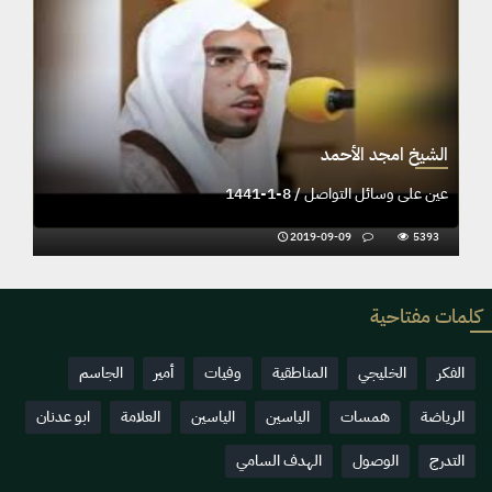
الشيخ امجد الأحمد
عين على وسائل التواصل / 8-1-1441
2019-09-09
5393
كلمات مفتاحية
الفكر
الخليجي
المناطقية
وفيات
أمير
الجاسم
الرياضة
همسات
الياسين
الياسين
العلامة
ابو عدنان
التدرج
الوصول
الهدف السامي