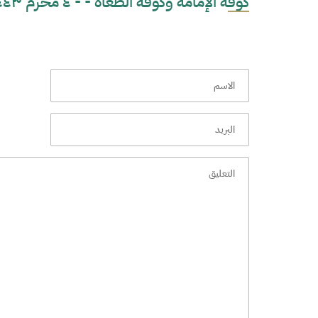
كوفة الإمامة وكوفة الطغاة - - ٤ محرم ١٤٤٣ هـ