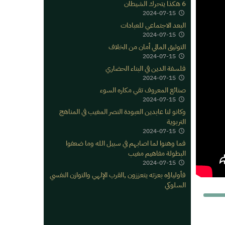
6 هكذا يتحرك الشيطان
2024-07-15
البعد الاجتماعي للعبادات
2024-07-15
التوثيق المالي أمان من الخلاف
2024-07-15
فلسفة الدين في البناء الحضاري
2024-07-15
صنائع المعروف تقي مكاره السوء
2024-07-15
وكانو لنا عابدين العبودة النصر المغيب في المناهج
التربوية
2024-07-15
فما وهنوا لما اصابهم في سبيل الله وما ضعفوا
البطولة مفاهيم مغيب
2024-07-15
فأولياؤه بعزته يتعززون ,القرب الإلهي والتوازن النفسي
السلوكي