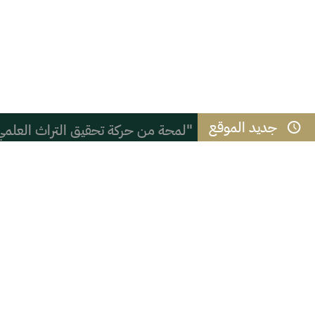
جديد الموقع
"لمحة من حركة تحقيق التراث العلمي
نادي ملهم يطلق باقة من البرامج الرقم
( ( شعب الموز ) )
المائز بين الذكاء والحكمة
القوس الحركي وجلسة التشهد في الصل
التعنصر والعنصرية السادية