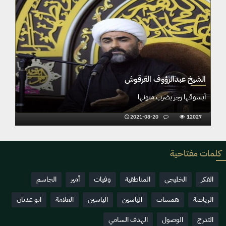
الشيخ عبدالرؤوف القرقوش
أيسوقها زجر بضرب متونها
2021-08-20
12027
كلمات مفتاحية
الفكر
الخليجي
المناطقية
وفيات
أمير
الجاسم
الرياضة
همسات
الياسين
الياسين
العلامة
ابو عدنان
التدرج
الوصول
الهدف السامي