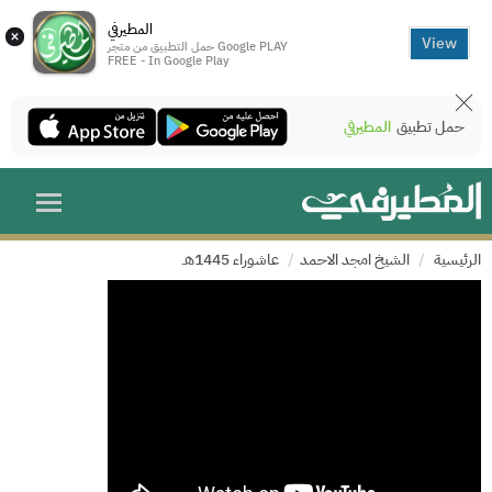
المطيرفي
×
View
حمل التطبيق من متجر Google PLAY
FREE - In Google Play
حمل تطبيق
المطيرفي
الرئيسية
الشيخ امجد الاحمد
عاشوراء 1445هـ