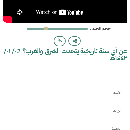
: حجم الخط
عن أي سنة تاريخية يتحدث الشرق والغرب؟ ٠2/ ٠١/
١٤٤٢هـ