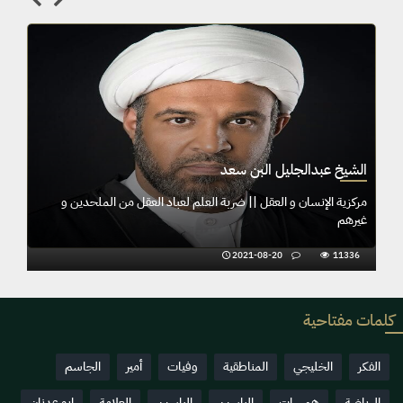
الشيخ عبدالجليل البن سعد
م لعباد العقل من الملحدين و
مركزية الإنسان و العقل || ضربة العلم لعباد
غيرهم
2021-08-20
11336
كلمات مفتاحية
الفكر
الخليجي
المناطقية
وفيات
أمير
الجاسم
الرياضة
همسات
الياسين
الياسين
العلامة
ابو عدنان