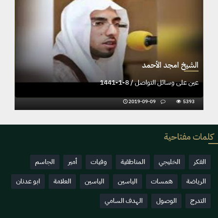
الشيخ امجد الأحمد
عين على وسائل التواصل / 8-1-1441
2019-09-09
5393
كلمات مفتاحية
الفكر
الخليجي
المناطقية
وفيات
أمير
الجاسم
الرياضة
همسات
الياسين
الياسين
العلامة
ابو عدنان
التدرج
الوصول
الهدف السامي