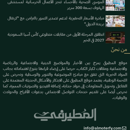
الموسى الصحية بالأحساء تنجز الأعمال الخرسانية لمستشفى
الهفوف بسعة 300 سرير
مبادرة الأسعار التحفيزية لدعم تصدير التمور بالتزامن مع "كرنفال
بريدة الدولي"
انطلاق المرحلة الأولى من مقابلات متطوعي كأس آسيا السعودية
2027 في الخبر
من نحنٌ
موقع المطيرفي يمزج بين الأخبار والمواضيع الدينية والاجتماعية والرياضية
والاجتماعية ومقالات لكبار الكتاب، حرصا على إرضاء قراءها بتنوع اهتماماته بجانب
المواد الخبرية التي تتفق مع مبادئ الموضوعية والتنوير والوسطية ونحرص على
اللحمة الوطنية، يعتمد موقع المطيرفي على الابتكار والأشكال الحديثة المعتمدة على
التفاعل وتحويل المعلومات إلى مواد جذابة، إضافة الفيديو والصوتيات المميزة، كما
نحرص أيضا على تقديم خدمات التواصل الاجتماعي بدعوات الأفراح والحوادث
والوفيات.
info@almoterfy.com