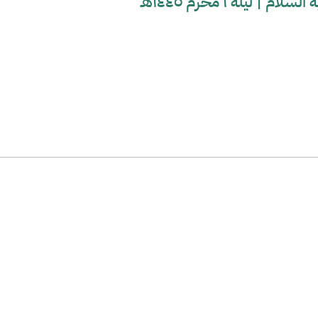
يلة ١ محرم ١٤٤٥هـ