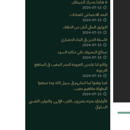
6 هكذا يتحرك الشيطان
2024-07-15
البعد الاجتماعي للعبادات
2024-07-15
التوثيق المالي أمان من الخلاف
2024-07-15
فلسفة الدين في البناء الحضاري
2024-07-15
صنائع المعروف تقي مكاره السوء
2024-07-15
وكانو لنا عابدين العبودة النصر المغيب في المناهج
التربوية
2024-07-15
فما وهنوا لما اصابهم في سبيل الله وما ضعفوا
البطولة مفاهيم مغيب
2024-07-15
فأولياؤه بعزته يتعززون ,القرب الإلهي والتوازن النفسي
السلوكي