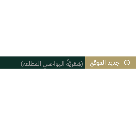
جديد الموقع
(شِعْريَّةُ الهواجسِ المطلقة)
كتابة بالدموع.. نجيب محفوظ
أعلى خَمس روايات مبيعًا في التاريخ
أمانة المعنى: من أين تستمد الأشياء 
عام / صدور أمر سامٍ بالموافقة على تع