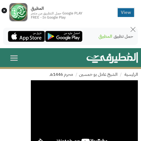
المطيرفي
×
View
حمل التطبيق من متجر Google PLAY
FREE - In Google Play
حمل تطبيق
المطيرفي
الرئيسية
الشيخ عادل بو خمسين
محرم 1446هـ