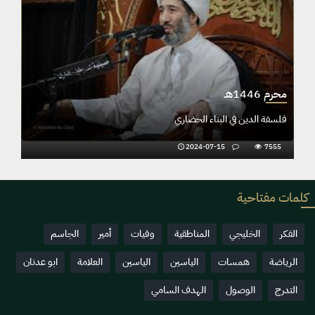
محرم 1446هـ
فلسفة الدين في البناء الحضاري
2024-07-15
7555
كلمات مفتاحية
الفكر
الخليجي
المناطقية
وفيات
أمير
الجاسم
الرياضة
همسات
الياسين
الياسين
العلامة
ابو عدنان
التدرج
الوصول
الهدف السامي