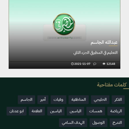
عبدالله الجاسم
التعليم في المطيرفي الجزء الثاني
2021-11-07
12148
كلمات مفتاحية
الفكر
الخليجي
المناطقية
وفيات
أمير
الجاسم
الرياضة
همسات
الياسين
الياسين
العلامة
ابو عدنان
التدرج
الوصول
الهدف السامي