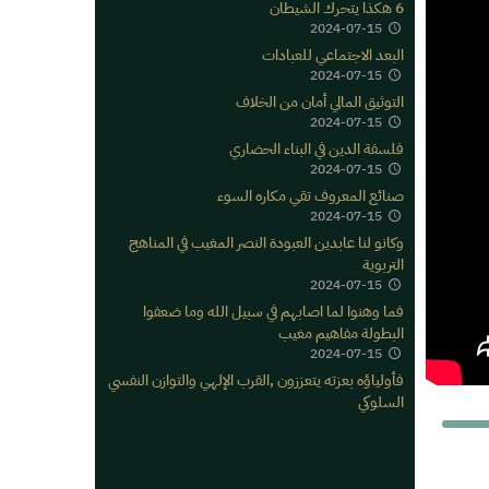
6 هكذا يتحرك الشيطان
2024-07-15
البعد الاجتماعي للعبادات
2024-07-15
التوثيق المالي أمان من الخلاف
2024-07-15
فلسفة الدين في البناء الحضاري
2024-07-15
صنائع المعروف تقي مكاره السوء
2024-07-15
وكانو لنا عابدين العبودة النصر المغيب في المناهج
التربوية
2024-07-15
فما وهنوا لما اصابهم في سبيل الله وما ضعفوا
البطولة مفاهيم مغيب
2024-07-15
فأولياؤه بعزته يتعززون ,القرب الإلهي والتوازن النفسي
السلوكي