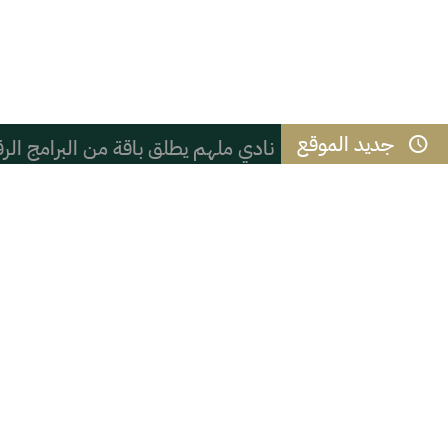
جديد الموقع
نادي ملهم يطلق باقة من البرامج الرقم
( ( شعب الموز ) )
المائز بين الذكاء والحكمة
القوس الحركي وجلسة التشهد في الصل
التعنصر والعنصرية السادية
فنان الكاريكاتير أمين الحباره يحصد ب
عام / صدور أمر سامٍ بالموافقة على تع