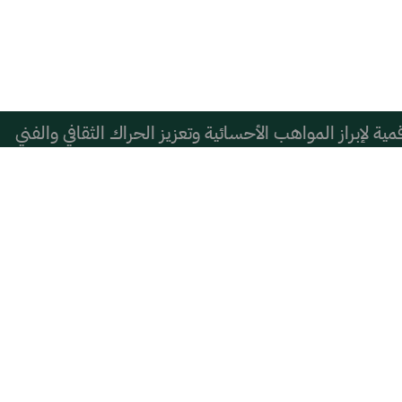
ية لإبراز المواهب الأحسائية وتعزيز الحراك الثقافي والفني
اة
رونزية فري كارتون ويب في الصين
يين أعضاء مجالس مناطق المملكة الـ(13)