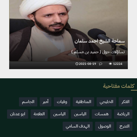
سماحة الشيخ احمد سلمان
تساؤلات حول ( حميد بن مسلم )
2021-08-19
12224
كلمات مفتاحية
الفكر
الخليجي
المناطقية
وفيات
أمير
الجاسم
الرياضة
همسات
الياسين
الياسين
العلامة
ابو عدنان
التدرج
الوصول
الهدف السامي