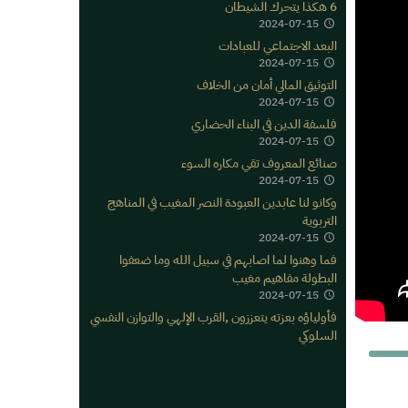
6 هكذا يتحرك الشيطان
2024-07-15
البعد الاجتماعي للعبادات
2024-07-15
التوثيق المالي أمان من الخلاف
2024-07-15
فلسفة الدين في البناء الحضاري
2024-07-15
صنائع المعروف تقي مكاره السوء
2024-07-15
وكانو لنا عابدين العبودة النصر المغيب في المناهج
التربوية
2024-07-15
فما وهنوا لما اصابهم في سبيل الله وما ضعفوا
البطولة مفاهيم مغيب
2024-07-15
فأولياؤه بعزته يتعززون ,القرب الإلهي والتوازن النفسي
السلوكي