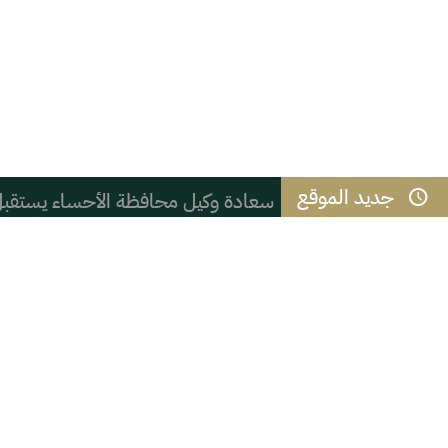
جديد الموقع
سعادة وكيل محافظة الأحساء يستقبل م
الاستخدام المبكر لوسائل التواصل الاج
العزيمة ثم المثابرة
هل يختلف من يكتب المدينة من داخل
*التعليم في الرقيات* .
عشاق القهوة! لا بأس بتناول ما يصل 