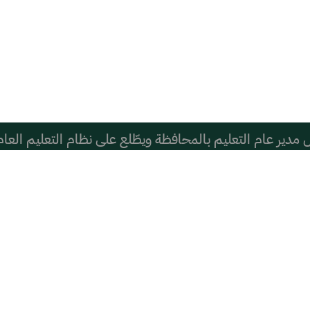
دير عام التعليم بالمحافظة ويطّلع على نظام التعليم العام
تماعي قد يؤثر سلبًا في أداء الأطفال الدراسي
ها عمن يكتبها من بعيد؟ العتيق ومشري أنموذجان
إلى خمسة أكواب قهوة يوميََا، لكن بحذر، حسب بيان من الجم