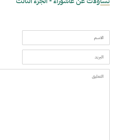
تساؤلات عن عاشوراء - الجزء الثالث