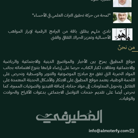
"لمحة من حركة تحقيق التراث العلمي في الأحساء"
نادي ملهم يطلق باقة من البرامج الرقمية لإبراز المواهب
الأحسائية وتعزيز الحراك الثقافي والفني
من نحنٌ
موقع المطيرفي يمزج بين الأخبار والمواضيع الدينية والاجتماعية والرياضية
والاجتماعية ومقالات لكبار الكتاب، حرصا على إرضاء قراءها بتنوع اهتماماته بجانب
المواد الخبرية التي تتفق مع مبادئ الموضوعية والتنوير والوسطية ونحرص على
اللحمة الوطنية، يعتمد موقع المطيرفي على الابتكار والأشكال الحديثة المعتمدة على
التفاعل وتحويل المعلومات إلى مواد جذابة، إضافة الفيديو والصوتيات المميزة، كما
نحرص أيضا على تقديم خدمات التواصل الاجتماعي بدعوات الأفراح والحوادث
والوفيات.
info@almoterfy.com