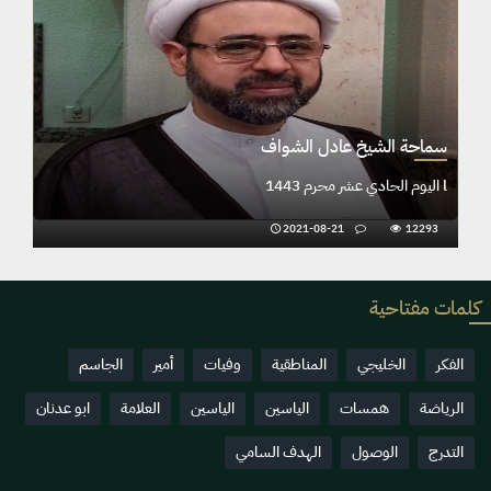
ف
سماحة الشيخ عادل الشواف
l اليوم الحادي عشر محرم 1443
2021-08-21
12293
كلمات مفتاحية
الفكر
الخليجي
المناطقية
وفيات
أمير
الجاسم
الرياضة
همسات
الياسين
الياسين
العلامة
ابو عدنان
التدرج
الوصول
الهدف السامي