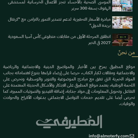
الموسى الصحية بالأحساء تنجز الأعمال الخرسانية لمستشفى
الهفوف بسعة 300 سرير
مبادرة الأسعار التحفيزية لدعم تصدير التمور بالتزامن مع "كرنفال
بريدة الدولي"
انطلاق المرحلة الأولى من مقابلات متطوعي كأس آسيا السعودية
2027 في الخبر
من نحنٌ
موقع المطيرفي يمزج بين الأخبار والمواضيع الدينية والاجتماعية والرياضية
والاجتماعية ومقالات لكبار الكتاب، حرصا على إرضاء قراءها بتنوع اهتماماته بجانب
المواد الخبرية التي تتفق مع مبادئ الموضوعية والتنوير والوسطية ونحرص على
اللحمة الوطنية، يعتمد موقع المطيرفي على الابتكار والأشكال الحديثة المعتمدة على
التفاعل وتحويل المعلومات إلى مواد جذابة، إضافة الفيديو والصوتيات المميزة، كما
نحرص أيضا على تقديم خدمات التواصل الاجتماعي بدعوات الأفراح والحوادث
والوفيات.
info@almoterfy.com