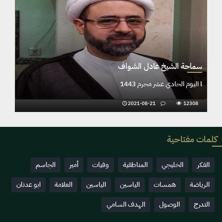
شواف
سماحة الشيخ عادل الشواف
l اليوم الحادي عشر محرم 1443
2021-08-21
12308
202
كلمات مفتاحية
الفكر
الخليجي
المناطقية
وفيات
أمير
الجاسم
الرياضة
همسات
الياسين
الياسين
العلامة
ابو عدنان
التدرج
الوصول
الهدف السامي