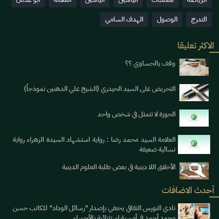
التدرج
الوصول
الهدف السامي
الاكثر تعليقا
وقف يالحساوي ؟؟
التحريض على السيد الحيدري (الشيخ علي الدهنين نموذجاً)
الحوزة لا تتمثل في شخص واحد
العلامة السيد محمد رضا : رواية استشهاد السيدة الزهراء رواية
نسائية ضعيفة
الأخلاق اللا دينية في بعض طلبة العلوم الدينية
أحدث الاضافات
نادي النورس الثقافي يحتفي بإصدار "رسائل الوداد" للكاتب حسن
محمد أحمد في أمسية استثنائية بالأحساء