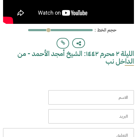
: حجم الخط
الليلة ٢ محرم ١٤٤٢: الشيخ أمجد الأحمد - من
الداخل نب