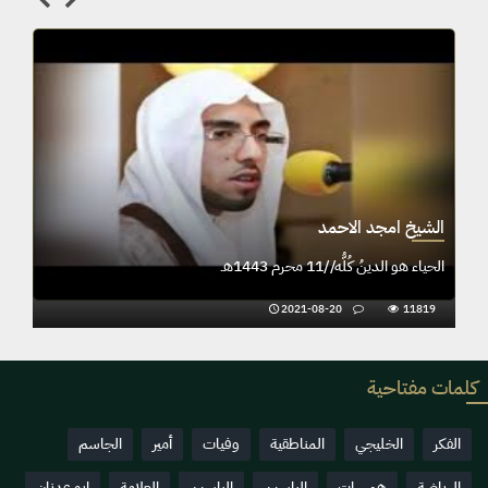
الشيخ امجد الاحمد
الحياء هو الدينُ كُلُّه//11 محرم 1443هـ
2021-08-20
11819
كلمات مفتاحية
الفكر
الخليجي
المناطقية
وفيات
أمير
الجاسم
الرياضة
همسات
الياسين
الياسين
العلامة
ابو عدنان