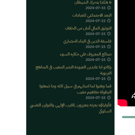
6 هكذا يتحرك الشيطان
2024-07-15
البعد الاجتماعي للعبادات
2024-07-15
التوثيق المالي أمان من الخلاف
2024-07-15
فلسفة الدين في البناء الحضاري
2024-07-15
صنائع المعروف تقي مكاره السوء
2024-07-15
وكانو لنا عابدين العبودة النصر المغيب في المناهج
التربوية
2024-07-15
فما وهنوا لما اصابهم في سبيل الله وما ضعفوا
البطولة مفاهيم مغيب
2024-07-15
فأولياؤه بعزته يتعززون ,القرب الإلهي والتوازن النفسي
السلوكي