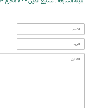
الليلة السابعة : تسليع الدين - - ٧ محرم ١٤٤٣ هـ