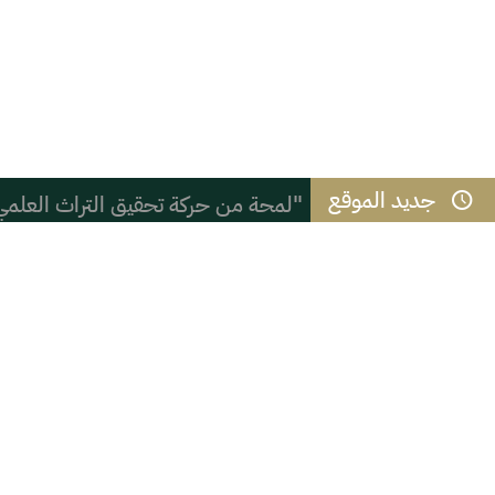
جديد الموقع
"لمحة من حركة تحقيق التراث العلمي
نادي ملهم يطلق باقة من البرامج الرقم
( ( شعب الموز ) )
المائز بين الذكاء والحكمة
القوس الحركي وجلسة التشهد في الصل
التعنصر والعنصرية السادية