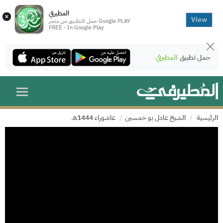
المطيرفي
×
View
حمل التطبيق من متجر Google PLAY
FREE - In Google Play
حمل تطبيق
المطيرفي
الرئيسية
الشيخ عادل بو خمسين
عاشوراء 1444هـ