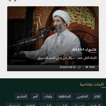
عاشوراء 1444هـ
 تجسيد القيم الحقه
الليلة الثاني عشر - سؤال من وحي المنب
2022-08-12
7550
كلمات مفتاحية
الفكر
الخليجي
المناطقية
وفيات
أمير
الجاسم
الرياضة
همسات
الياسين
الياسين
العلامة
ابو عدنان