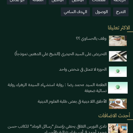
التدرج
الوصول
الهدف السامي
الاكثر تعليقا
وقف يالحساوي ؟؟
التحريض على السيد الحيدري (الشيخ علي الدهنين نموذجاً)
الحوزة لا تتمثل في شخص واحد
العلامة السيد محمد رضا : رواية استشهاد السيدة الزهراء رواية
نسائية ضعيفة
الأخلاق اللا دينية في بعض طلبة العلوم الدينية
أحدث الاضافات
نادي النورس الثقافي يحتفي بإصدار "رسائل الوداد" للكاتب حسن
محمد أحمد في أمسية استثنائية بالأحساء